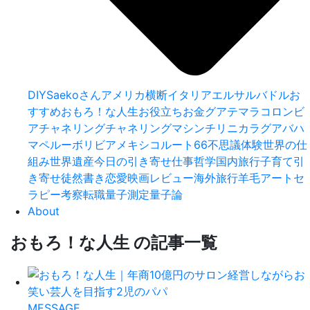
DIY
Saekoさん
アメリカ横断
イタリア
エルサルバドル
お
すすめ
おもろ！な人生
お役立ち
お金
グアテマラ
コロンビ
ア
チャネリング
チャネリングマシン
チリ
ニカラグア
バハ
マ
ペルー
ボリビア
メキシコ
ルート66
不思議体験
世界の仕
組み
世界遺産
今日の引き寄せ
仕事
哲学
国内旅行
子育て
引
き寄せ
徒然書き
恋愛
映画レビュー
海外旅行
羊毛アートセ
ラピー
考察
転職
量子測定
量子論
About
おもろ！な人生
の
記事一覧
MESSAGE