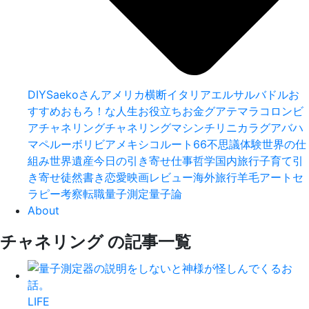
DIY
Saekoさん
アメリカ横断
イタリア
エルサルバドル
お
すすめ
おもろ！な人生
お役立ち
お金
グアテマラ
コロンビ
ア
チャネリング
チャネリングマシン
チリ
ニカラグア
バハ
マ
ペルー
ボリビア
メキシコ
ルート66
不思議体験
世界の仕
組み
世界遺産
今日の引き寄せ
仕事
哲学
国内旅行
子育て
引
き寄せ
徒然書き
恋愛
映画レビュー
海外旅行
羊毛アートセ
ラピー
考察
転職
量子測定
量子論
About
チャネリング
の
記事一覧
LIFE