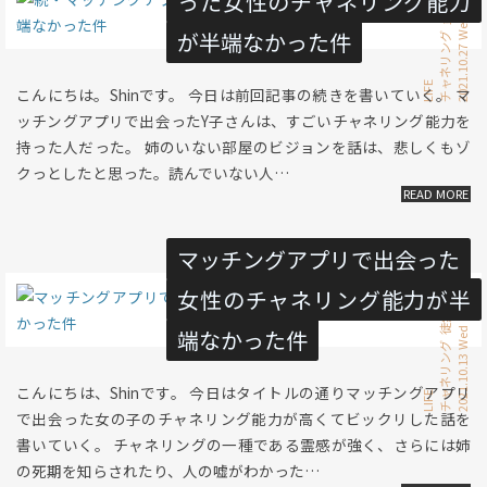
った女性のチャネリング能力
量子論
2021.10.27 Wed
が半端なかった件
チャネリング
LIFE
こんにちは。Shinです。 今日は前回記事の続きを書いていく。 マ
ッチングアプリで出会ったY子さんは、すごいチャネリング能力を
持った人だった。 姉のいない部屋のビジョンを話は、悲しくもゾ
クっとしたと思った。読んでいない人…
マッチングアプリで出会った
女性のチャネリング能力が半
徒然書き
端なかった件
2021.10.13 Wed
チャネリング
こんにちは、Shinです。 今日はタイトルの通りマッチングアプリ
LIFE
で出会った女の子のチャネリング能力が高くてビックリした話を
書いていく。 チャネリングの一種である霊感が強く、さらには姉
の死期を知らされたり、人の嘘がわかった…