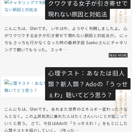
クワクする女子が引き寄せで
2021.06.02 Wed
恋愛
MESSAGE
現れない原因と対処法
引き寄せ
こんにちは、Shinです。 いやはや、ようやく判明しましたよ。 心
がワクワクする女子が引き寄せで現れない原因と対処法が。 にっ
ちもさっちも行かなくなった時の最終手段 Saekoさんにチャネリ
ングで聞いてもらった。 スッキ…
心理テスト：あなたは旧人
類？新人類？Adoの「うっせ
徒然書き
ぇわ」聴いてどう思う？
2021.05.30 Sun
世界の仕組み
MESSAGE
こんにちは、Shinです。 あれまた世界のエネルギー変わった？な
んとなく。この上昇気流に乗れた人はたくさんいいことが起こって
いくと思う。 さて、今日はAdoの「うっせえわ！」をもとにした
心理テストを紹介していく。（作った…