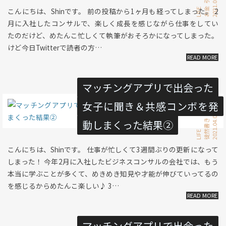
こんにちは、Shinです。 前の投稿から1ヶ月も経ってしまった。 2
お金
LIFE
月に入社したコンサルで、楽しく成長を感じながら仕事をしてい
たのだけど、めたんこ忙しくて執筆がおそろかになってしまった。
けど今日Twitterで読者の方…
マッチングアプリで出会った
女子に聞き＆共感コンボを発
2021.04.01 Thu
恋愛
動しまくった結果②
徒然書き
LIFE
こんにちは、Shinです。 仕事が忙しくて3週間ぶりの更新になって
しまった！ 今年2月に入社したビジネスコンサルの会社では、もう
本当に学ぶことが多くて、めきめき知見や才能が伸びていってるの
を感じるからめたんこ楽しい♪ 3…
マッチングアプリで出会った