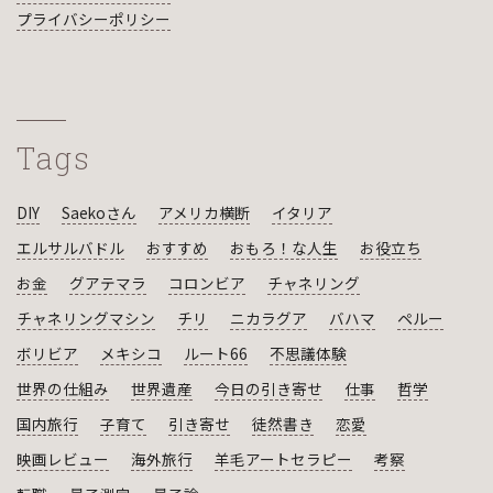
プライバシーポリシー
Tags
DIY
Saekoさん
アメリカ横断
イタリア
エルサルバドル
おすすめ
おもろ！な人生
お役立ち
お金
グアテマラ
コロンビア
チャネリング
チャネリングマシン
チリ
ニカラグア
バハマ
ペルー
ボリビア
メキシコ
ルート66
不思議体験
世界の仕組み
世界遺産
今日の引き寄せ
仕事
哲学
国内旅行
子育て
引き寄せ
徒然書き
恋愛
映画レビュー
海外旅行
羊毛アートセラピー
考察