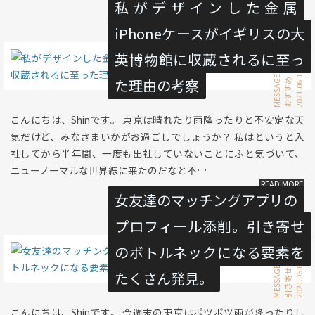
私がデザインした金属
iPhoneケースがイギリスの大
英博物館に収蔵されるに至っ
2021.06.16 Wed
考察
MESSAGE
た理由の考察
おすすめ
こんにちは、Shinです。 東京は晴れたり雨降ったりと不安定な天
気だけど、みなさまいかがお過ごしでしょうか？ 私はというと入
社してから半年間、一度も出社していないことにふと気づいて、
ニューノーマルな世界線に来たのだなと不…
女友達のマッチングアプリの
プロフィール添削。引き寄せ
のボトルネックになる要素を
2021.06.06 Sun
恋愛
MESSAGE
引き寄せ
たくさん発見。
こんにちは、Shinです。 今週末の東京はポツポツ雨が降ったりし