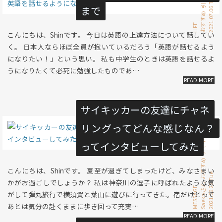
2021.07.06 Tue
まで
おすすめ
LIFE
こんにちは、Shinです。 今日は英語の上達方法について話してい
く。 日本人ならほぼ全員が抱いているだろう「英語が話せるよう
になりたい！」という思い。 私も中学生のときは英語を話せるよ
うになりたくて必死に勉強したものであ…
サイキッカーの友達にチャネ
リングってどんな感じなん？
チャネリング
ってインタビューしてみた
おすすめ
こんにちは、Shinです。 夏至が過ぎてしまったけど、みなさまい
2021.06.22 Tue
かがお過ごしでしょうか？ 私は神奈川の逗子に呼ばれたような気
Saekoさん
MESSAGE
がして弾丸旅行で横須賀と葉山に遊びに行ってきた。宿だけとって
あとは気分の赴くままに歩き回って充実…