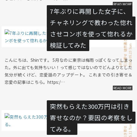
7年ぶりに再開した女子に、
チャネリングで教わった惚れ
させコンボを使って惚れるか
恋愛
徒然書き
検証してみた
2021.05.23 Sun
引き寄せ
こんにちは、Shinです。 5月なのに東京は梅雨っぽくなってしまっ
LIFE
た。外に出ても気持ちいい！って感じではないのでどんよりとした
気分が続くけど、恋愛話のアップデート。 これまでの引き寄せ＆
恋愛の記事はこちら。https:/…
突然もらえた300万円は引き
寄せなのか？要因の考察をし
量子論
2021.05.11 Tue
てみる。
引き寄せ