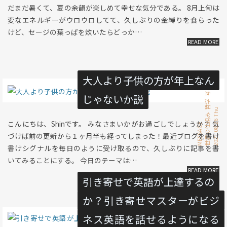
だまだ暑くて、夏の余韻が楽しめて幸せな気分である。 8月上旬は
変なエネルギーがウロウロしてて、久しぶりの金縛りを食らった
けど、セージの葉っぱを炊いたらどっか…
大人より子供の方が年上なん
考察
じゃないか説
哲学
2021.08.26 Thu
世界の仕組み
こんにちは、Shinです。 みなさまいかがお過ごしでしょうか？ 気
MESSAGE
づけば前の更新から１ヶ月半も経ってしまった！最近ブログを書け
書けシグナルを毎日のように受け取るので、久しぶりに記事を書
いてみることにする。 今日のテーマは…
引き寄せで英語が上達するの
か？引き寄せマスターがビジ
ネス英語を話せるようになる
引き寄せ