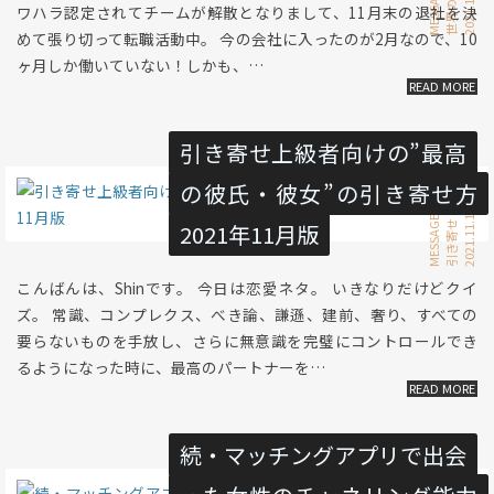
MESSAGE
ワハラ認定されてチームが解散となりまして、11月末の退社を決
めて張り切って転職活動中。 今の会社に入ったのが2月なので、10
ヶ月しか働いていない！しかも、…
引き寄せ上級者向けの”最高
の彼氏・彼女”の引き寄せ方
2021.11.11 Thu
恋愛
MESSAGE
2021年11月版
引き寄せ
こんばんは、Shinです。 今日は恋愛ネタ。 いきなりだけどクイ
ズ。 常識、コンプレクス、べき論、謙遜、建前、奢り、すべての
要らないものを手放し、さらに無意識を完璧にコントロールでき
るようになった時に、最高のパートナーを…
続・マッチングアプリで出会