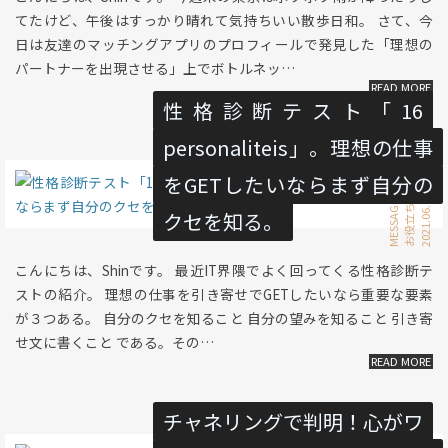
てたけど、午後はすっかり晴れて気持ちいい散歩日和。 さて、今
日は友達のマッチングアプリのプロフィールで発見した「理想の
パートナーを出現させる」上でボトルネッ…
性格診断テスト「16
personaliteis」。理想の仕事
をGETしたいならまず自分の
2021.06.05 Sat
MESSAGE
お役立ち
クセを知る。
こんにちは、Shinです。 最近IT界隈でよく回ってくる性格診断テ
ストの紹介。 理想の仕事を引き寄せでGETしたいなら重要な要素
が３つある。 自分のクセを知ること 自分の望みを知ること 引き寄
せ文に書くこと である。その…
チャネリングで判明！心がワ