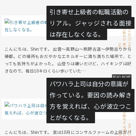
引き寄せ上級者の転職活動の
リアル。ジャッジされる面接
転職
引き寄せ
2021.12.03 Fri
は存在しなくなる。
仕事
LIFE
こんにちは、Shinです。 出雲〜高野山〜熊野古道〜伊勢巡りから
帰都。どの場所もおだやかなエネルギーに満ち満ちた場所で、と
っても気持ちがよかった。 山登りは嫌いだけど、ハイキングは好
きなので、毎日10キロくらい歩いていた…
パワハラ上司は自分の意識が
作っている。要因の読み解き
方を覚えれば、心が波立つこ
考察
引き寄せ
とがなくなる。
2021.11.13 Sat
世界の仕組み
こんにちは、Shinです。 実は10月にコンサルファームの上司がパ