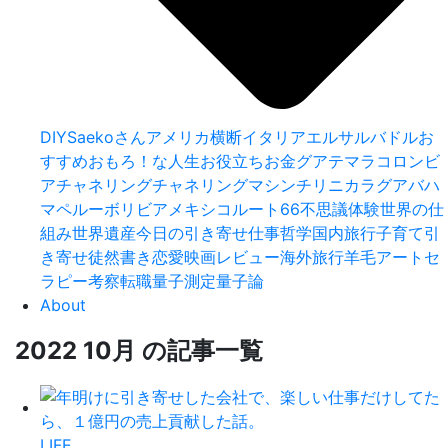
DIY
Saekoさん
アメリカ横断
イタリア
エルサルバドル
お
すすめ
おもろ！な人生
お役立ち
お金
グアテマラ
コロンビ
ア
チャネリング
チャネリングマシン
チリ
ニカラグア
バハ
マ
ペルー
ボリビア
メキシコ
ルート66
不思議体験
世界の仕
組み
世界遺産
今日の引き寄せ
仕事
哲学
国内旅行
子育て
引
き寄せ
徒然書き
恋愛
映画レビュー
海外旅行
羊毛アートセ
ラピー
考察
転職
量子測定
量子論
About
2022 10月 の記事一覧
LIFE