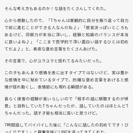
そんな考え方もあるのか！な話をたくさんしてくれた。
心から感動したので、「Tちゃんは客観的に自分を振り返って自力
で前に進むことができる人なんだね♪」「感覚派っぽいところも
あるけど、洞察力が本当に深いし、経験と知識のバランスが本当
に良いよね♪」「ここまで哲学的で深い面白い話するひとは初め
てだよ♪」と、素直な褒め言葉をたくさんあげた。
その言葉で、心がユラユラと揺れてるみたいだった。
この子もあんまり感情を表に出すタイプではないけど、実は豊か
な感情を中に秘めているタイプで、的確な褒め言葉をあげると感
情が揺れ動くし、表情筋にも現れる瞬間がある。
長らく接客の経験が長いらしいので「相手の話に傾聴するのが得
意」と自称していたTちゃんだったが、話していたのはほとんどT
ちゃんだった。話す才能も相当に高いと思うけど。
7時間話してバイバイした後に「こんなに話したの初めてです！び
っくりです！」と興奮気味にLINEを送ってきてくれた。