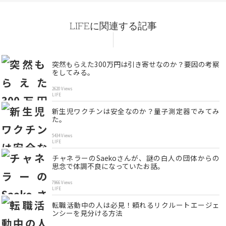
LIFEに関連する記事
突然もらえた300万円は引き寄せなのか？要因の考察
をしてみる。
2620 Views
LIFE
新生児ワクチンは安全なのか？量子測定器でみてみ
た。
5434 Views
LIFE
チャネラーのSaekoさんが、謎の白人の団体からの
思念で体調不良になっていたお話。
7966 Views
LIFE
転職活動中の人は必見！頼れるリクルートエージェ
ンシーを見分ける方法