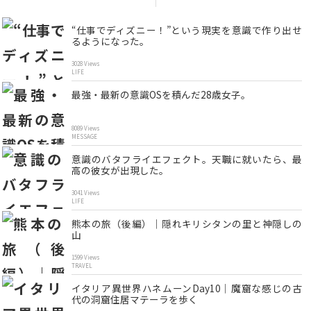
“仕事でディズニー！”という現実を意識で作り出せ
るようになった。
3028 Views
LIFE
最強・最新の意識OSを積んだ28歳女子。
8089 Views
MESSAGE
意識のバタフライエフェクト。天職に就いたら、最
高の彼女が出現した。
3041 Views
LIFE
熊本の旅（後編）｜隠れキリシタンの里と神隠しの
山
1599 Views
TRAVEL
イタリア異世界ハネムーンDay10｜魔窟な感じの古
代の洞窟住居マテーラを歩く