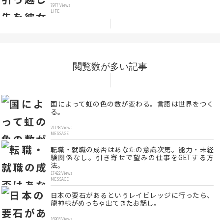
7977 Views
LIFE
閲覧数が多い記事
国によって虹の色の数が変わる。言語は世界をつく
る。
21148 Views
MESSAGE
転職・就職の成否はあなたの意識次第。能力・未経
験関係なし。引き寄せで望みの仕事をGETする方
法。
17422 Views
MESSAGE
日本の要石があるというレイビレッジに行ったら、
龍神様がめっちゃ出てきたお話し。
16903 Views