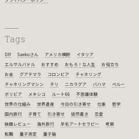
Tags
DIY
Saekoさん
アメリカ横断
イタリア
エルサルバドル
おすすめ
おもろ！な人生
お役立ち
お金
グアテマラ
コロンビア
チャネリング
チャネリングマシン
チリ
ニカラグア
バハマ
ペルー
ボリビア
メキシコ
ルート66
不思議体験
世界の仕組み
世界遺産
今日の引き寄せ
仕事
哲学
国内旅行
子育て
引き寄せ
徒然書き
恋愛
映画レビュー
海外旅行
羊毛アートセラピー
考察
転職
量子測定
量子論