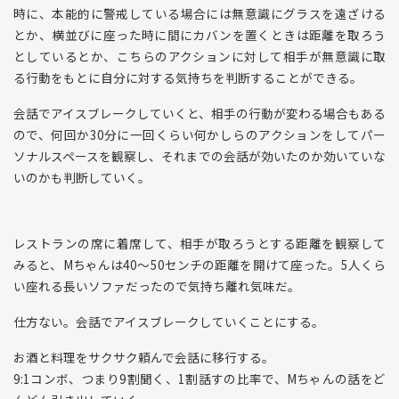
時に、本能的に警戒している場合には無意識にグラスを遠ざける
とか、横並びに座った時に間にカバンを置くときは距離を取ろう
としているとか、こちらのアクションに対して相手が無意識に取
る行動をもとに自分に対する気持ちを判断することができる。
会話でアイスブレークしていくと、相手の行動が変わる場合もある
ので、何回か30分に一回くらい何かしらのアクションをしてパー
ソナルスペースを観察し、それまでの会話が効いたのか効いていな
いのかも判断していく。
レストランの席に着席して、相手が取ろうとする距離を観察して
みると、Mちゃんは40〜50センチの距離を開けて座った。5人くら
い座れる長いソファだったので気持ち離れ気味だ。
仕方ない。会話でアイスブレークしていくことにする。
お酒と料理をサクサク頼んで会話に移行する。
9:1コンボ、つまり9割聞く、1割話すの比率で、Mちゃんの話をど