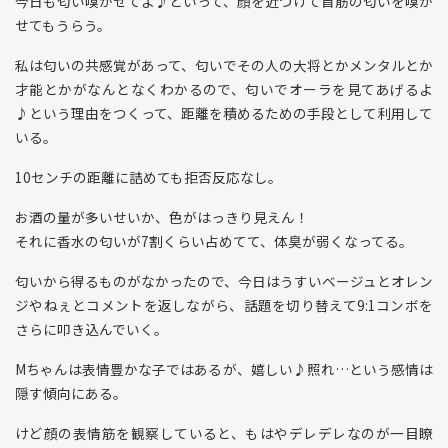
今日も匂い嗅がせてよ♪といって、顔を近づけて首筋の匂いを嗅が
せてもうらう。
私は匂いの共感覚があって、匂いでその人の大将とかメンタルとか
才能とかがなんとなくわかるので、匂いでオーラを見てあげるよ
♪という理由をつくって、距離を積めるための手段として利用して
いる。
10センチの距離に詰めても拒否反応なし。
お酒の量が多いせいか、色がはっきり見えん！
それに香水の匂いが7割くらい占めてて、体臭が弱くなってる。
匂いから得るものがなかったので、今日はうすいベージュとオレン
ジやねぇとコメントを返しながら、話題を切り替えて9:1コンボを
さらに叩き込んでいく。
Mちゃんは表情豊かな子ではあるが、嬉しい♪照れ…という感情は
隠す傾向にある。
けど顔の表情筋を観察していると、もはやデレデレなのが一目瞭