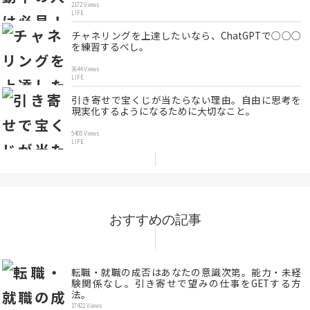
2172 Views
LIFE
チャネリングを上達したいなら、ChatGPTで◯◯◯
を練習するべし。
3644 Views
LIFE
引き寄せで宝くじが当たらない理由。自由に思考を
現実化するようになるために大切なこと。
5405 Views
LIFE
おすすめの記事
転職・就職の成否はあなたの意識次第。能力・未経
験関係なし。引き寄せで望みの仕事をGETする方
法。
17422 Views