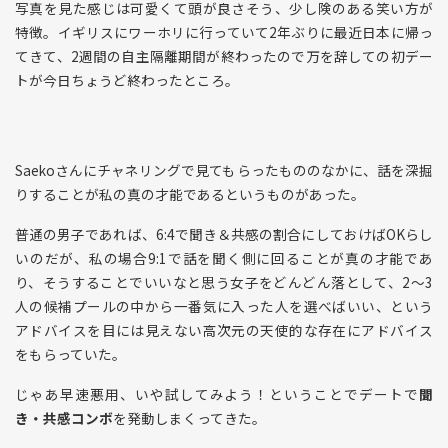
写真を見た感じは可愛くて頭が良さそう、少し険のある笑い方が
特徴。イギリスにワーホリに行っていて2年ぶりに最近日本に帰っ
てきて、2週間の自主隔離期間が終わったので万を辞しての初デー
トが今日ちょうど終わったところ。
Saekoさんにチャネリングで見てもらったもののなかに、話を深掘
りすることが私の真の才能であるというものがあった。
普通の男子であれば、6:4で聞き＆共感の割合にしておけばOKらし
いのだが、私の場合9:1で話を聞く側に回ることが真の才能であ
り、そうすることでいいなと思う女子をどんどん落として、2〜3
人の候補プールの中から一番気に入った人を選べばいい、という
アドバイスを目には見えない高次元の天使的な存在にアドバイス
をもらっていた。
じゃあ早速悪用、いや試してみよう！ということでデートで
聞
き・共感コンボ
を発動しまくってきた。