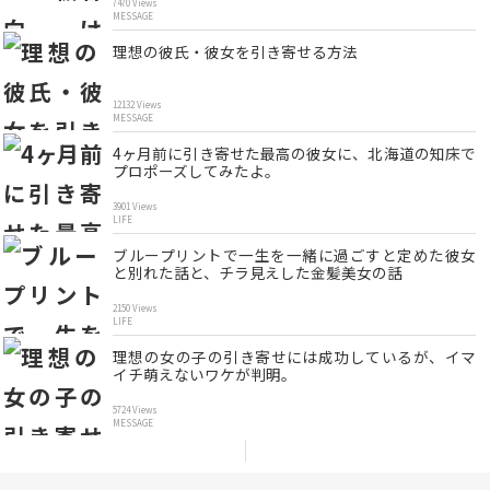
7470 Views
MESSAGE
理想の彼氏・彼女を引き寄せる方法
12132 Views
MESSAGE
4ヶ月前に引き寄せた最高の彼女に、北海道の知床で
プロポーズしてみたよ。
3901 Views
LIFE
ブループリントで一生を一緒に過ごすと定めた彼女
と別れた話と、チラ見えした金髪美女の話
2150 Views
LIFE
理想の女の子の引き寄せには成功しているが、イマ
イチ萌えないワケが判明。
5724 Views
MESSAGE