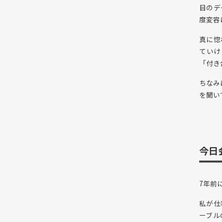
目のデ
度変容
真に惚
ていけ
「付き
ちなみ
を聞い
今日
7年前
私が仕
ーブル