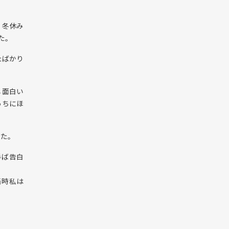
、冬休み
た。
たばかり
し面白い
うちにほ
った。
半ば告白
当時私は