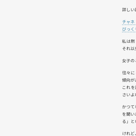
詳しい
チャネ
びっく
私は黙
それ以
女子の
往々に
傾向が
これを
さいよ
かつて
を聞い
る」と
けれど