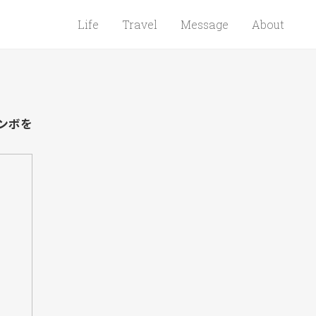
Life
Travel
Message
About
ンボを