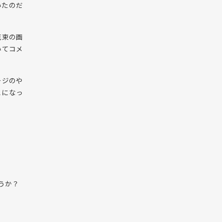
いたのだ
花束の画
いてコメ
ージのや
とになっ
うか？