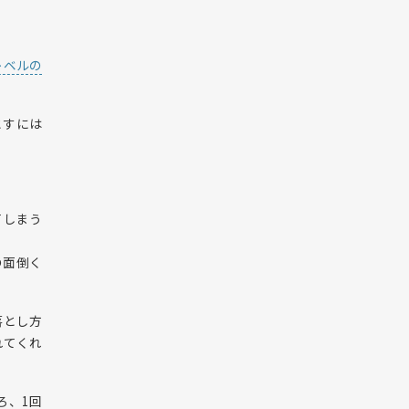
レベルの
とすには
てしまう
の面倒く
落とし方
れてくれ
ろ、1回