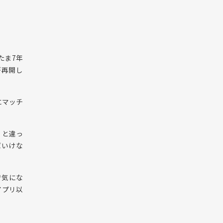
たま7年
が再開し
にマッチ
リと違っ
ばいけな
で気にな
アプリ以