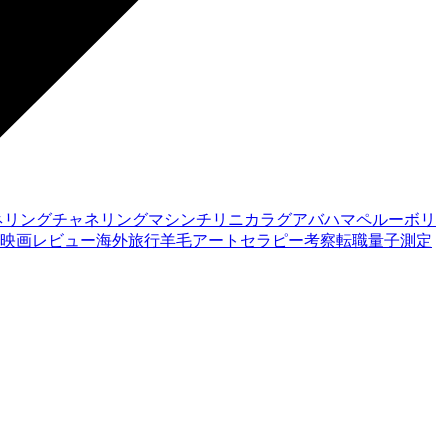
ネリング
チャネリングマシン
チリ
ニカラグア
バハマ
ペルー
ボリ
映画レビュー
海外旅行
羊毛アートセラピー
考察
転職
量子測定