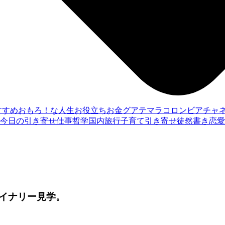
すすめ
おもろ！な人生
お役立ち
お金
グアテマラ
コロンビア
チャ
今日の引き寄せ
仕事
哲学
国内旅行
子育て
引き寄せ
徒然書き
恋愛
イナリー見学。