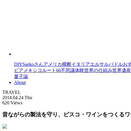
DIY
Saekoさん
アメリカ横断
イタリア
エルサルバドル
お
ビア
メキシコ
ルート66
不思議体験
世界の仕組み
世界遺産
量子論
About
TRAVEL
2014.04.24 Thu
620 Views
昔ながらの製法を守り、ピスコ・ワインをつくるワ