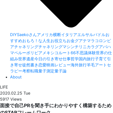
DIY
Saekoさん
アメリカ横断
イタリア
エルサルバドル
お
すすめ
おもろ！な人生
お役立ち
お金
グアテマラ
コロンビ
ア
チャネリング
チャネリングマシン
チリ
ニカラグア
バハ
マ
ペルー
ボリビア
メキシコ
ルート66
不思議体験
世界の仕
組み
世界遺産
今日の引き寄せ
仕事
哲学
国内旅行
子育て
引
き寄せ
徒然書き
恋愛
映画レビュー
海外旅行
羊毛アートセ
ラピー
考察
転職
量子測定
量子論
About
LIFE
2020.02.25 Tue
5917 Views
面接で自己PRを聞き手にわかりやすく構築するため
のSTARフレームワーク