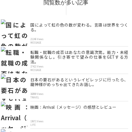
閲覧数が多い記事
国によって虹の色の数が変わる。言語は世界をつく
る。
21146 Views
MESSAGE
転職・就職の成否はあなたの意識次第。能力・未経
験関係なし。引き寄せで望みの仕事をGETする方
法。
17421 Views
MESSAGE
日本の要石があるというレイビレッジに行ったら、
龍神様がめっちゃ出てきたお話し。
16899 Views
TRAVEL
映画：Arrival（メッセージ）の感想とレビュー
13671 Views
LIFE