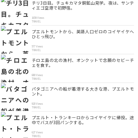
チリ3日目。チュキカマタ銅鉱山見学。夜は、サンテ
ィエゴ空港で初野宿。
1659 Views
TRAVEL
プエルトモントから、英語人口ゼロのコイヤイケへ
ひとっ飛び。
577 Views
TRAVEL
チロエ島の北の漁村、オンクットで念願のセビーチ
ェを食す。
680 Views
TRAVEL
パタゴニアへの船が着港する大きな港、プエルトモ
ント。
920 Views
TRAVEL
プエルト・トランキーロからコイヤイケに帰投。途
中でバスが3回パンクする。
627 Views
TRAVEL