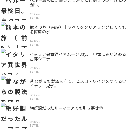
ペルー最終日。裏クスコ巡りと靴磨きの少年兵との
闘い。
713 Views
TRAVEL
熊本の旅（前編）｜すべてをクリアリングしてくれ
る阿蘇の水
1724 Views
TRAVEL
イタリア異世界ハネムーンDay5｜中世に迷い込める
古都シエナ
5554 Views
TRAVEL
昔ながらの製法を守り、ピスコ・ワインをつくるワ
イナリー見学。
621 Views
TRAVEL
絶好調だったルーマニアでの引き寄せ②
2653 Views
TRAVEL