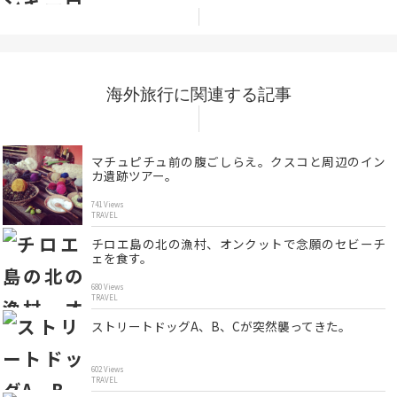
海外旅行に関連する記事
マチュピチュ前の腹ごしらえ。クスコと周辺のイン
カ遺跡ツアー。
741 Views
TRAVEL
チロエ島の北の漁村、オンクットで念願のセビーチ
ェを食す。
680 Views
TRAVEL
ストリートドッグA、B、Cが突然襲ってきた。
602 Views
TRAVEL