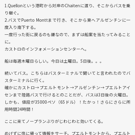
1.Quellonという港町から対岸のChaitenに渡り、そこからバスを乗
り継ぐ。
2.バスでPuerto Monttまで行き、そこから東へアルゼンチンに一
度入り南下する。
一度行った街に戻るのも嫌なので、まずは船案を当たってみること
に。
カストロのインフォメーションセンターへ。
船は毎週木曜日らしい。今日は土曜日。5日後。。。
続いてバス。こちらはバスターミナルで聞いてと言われたのでバ
スターミナルに行く。
確かにカストロ→プエルトモント→アルゼンチン→プエルトアイ
センまで陸路バスで行けるとのことだが、バスは3日後の火曜日。
しかも、値段が35000ペソ（65ドル）！たかっ！さらにさらに所
用時間24時間！
ここに来てノープランぶりがじわじわと効いてくる。
めげずに宿に帰って情報をサーチ。プエルトモントから、プエルト