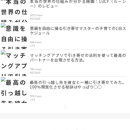
本当の世界の仕組みが分かる映画：LUCY（ルーシ
ー）のレビュー
10751 Views
MESSAGE
意識を自由に操る引き寄せマスターの子育ての1日ス
ケジュール
8196 Views
LIFE
マッチングアプリで引き寄せの法則を使って最高の
パートナーを出現させる方法。
7991 Views
MESSAGE
最高の引っ越し先を彼女と一緒に引き寄せてみた。
100％現実化させる秘訣はやっぱり◯◯
7976 Views
LIFE