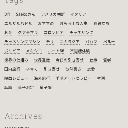
DIY
Saekoさん
アメリカ横断
イタリア
エルサルバドル
おすすめ
おもろ！な人生
お役立ち
お金
グアテマラ
コロンビア
チャネリング
チャネリングマシン
チリ
ニカラグア
バハマ
ペルー
ボリビア
メキシコ
ルート66
不思議体験
世界の仕組み
世界遺産
今日の引き寄せ
仕事
哲学
国内旅行
子育て
引き寄せ
徒然書き
恋愛
映画レビュー
海外旅行
羊毛アートセラピー
考察
転職
量子測定
量子論
Archives