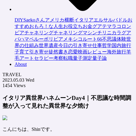
DIY
Saekoさん
アメリカ横断
イタリア
エルサルバドル
お
すすめ
おもろ！な人生
お役立ち
お金
グアテマラ
コロン
ビア
チャネリング
チャネリングマシン
チリ
ニカラグア
バハマ
ペルー
ボリビア
メキシコ
ルート66
不思議体験
世
界の仕組み
世界遺産
今日の引き寄せ
仕事
哲学
国内旅行
子育て
引き寄せ
徒然書き
恋愛
映画レビュー
海外旅行
羊
毛アートセラピー
考察
転職
量子測定
量子論
About
TRAVEL
2023.05.03 Wed
1454 Views
イタリア異世界ハネムーンDay4｜不思議な時間調
整が入って見れた異世界な夕焼け
こんにちは、Shinです。