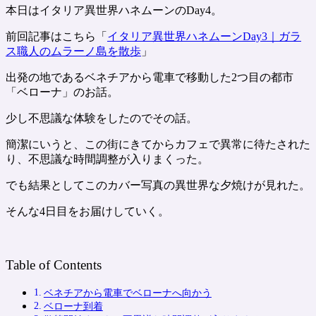
本日はイタリア異世界ハネムーンのDay4。
前回記事はこちら「
イタリア異世界ハネムーンDay3｜ガラ
ス職人のムラーノ島を散歩
」
出発の地であるベネチアから電車で移動した2つ目の都市
「ベローナ」のお話。
少し不思議な体験をしたのでその話。
簡潔にいうと、この街にきてからカフェで異常に待たされた
り、不思議な時間調整が入りまくった。
でも結果としてこのカバー写真の異世界な夕焼けが見れた。
そんな4日目をお届けしていく。
Table of Contents
ベネチアから電車でベローナへ向かう
ベローナ到着