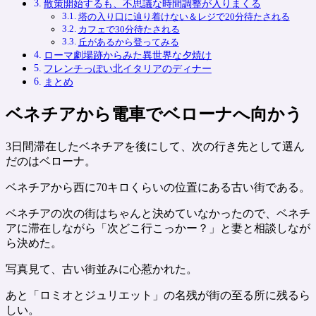
散策開始するも、不思議な時間調整が入りまくる
塔の入り口に辿り着けない＆レジで20分待たされる
カフェで30分待たされる
丘があるから登ってみる
ローマ劇場跡からみた異世界な夕焼け
フレンチっぽい北イタリアのディナー
まとめ
ベネチアから電車でベローナへ向かう
3日間滞在したベネチアを後にして、次の行き先として選ん
だのはベローナ。
ベネチアから西に70キロくらいの位置にある古い街である。
ベネチアの次の街はちゃんと決めていなかったので、ベネチ
アに滞在しながら「次どこ行こっかー？」と妻と相談しなが
ら決めた。
写真見て、古い街並みに心惹かれた。
あと「ロミオとジュリエット」の名残が街の至る所に残るら
しい。