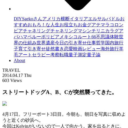
DIY
Saekoさん
アメリカ横断
イタリア
エルサルバドル
お
すすめ
おもろ！な人生
お役立ち
お金
グアテマラ
コロン
ビア
チャネリング
チャネリングマシン
チリ
ニカラグア
バハマ
ペルー
ボリビア
メキシコ
ルート66
不思議体験
世
界の仕組み
世界遺産
今日の引き寄せ
仕事
哲学
国内旅行
子育て
引き寄せ
徒然書き
恋愛
映画レビュー
海外旅行
羊
毛アートセラピー
考察
転職
量子測定
量子論
About
TRAVEL
2014.04.17 Thu
603 Views
ストリートドッグA、B、Cが突然襲ってきた。
4月17日。フリーポート3日目。今朝も、朝日を写真に収めよ
うと近くの砂浜へ。
今回はKelvinがいないので一人で向かう。家を出るときに、