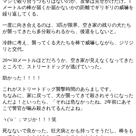
マジで殺り合うつもりはないのか、攻撃は見せかけだけ。1
メートルの棒が届くか届かないかの距離でギリギリの威嚇を
繰り返してくる。
一度に向き合えるのは、3匹が限界。空き家の残りの犬たち
が襲ってきたら多分殺られるから、後退をしないと。
冷静に考え、襲ってくる犬たちを棒で威嚇しながら、ジリジ
リと交代。
20〜30メートルほどだろうか、空き家が見えなくなってきた
ところで、ストリートドッグが逃げていった。
助かった！！！！
これがストリートドッグ襲撃時間のあらましです。
ちなみに、家に戻って、犬が襲ってきて殺されそうになった
んだよ！といったら、「それは危なかったね。2年前にあそ
こで警官が噛み殺されてるんだよね」
ヽ(´o｀；マジか！！！笑
死なないで良かった。狂犬病とかも持ってそうだし、棒をも