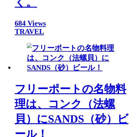
く。
684 Views
TRAVEL
フリーポートの名物料
理は、コンク（法螺
貝）にSANDS（砂）ビ
ール！