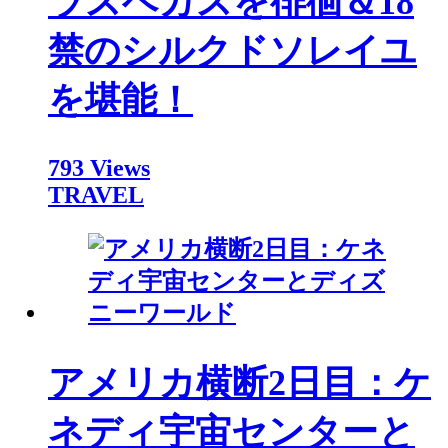
ラスベガスを徘徊＆18
禁のシルクドソレイユ
を堪能！
793 Views
TRAVEL
アメリカ横断2日目：ケ
ネディ宇宙センターと