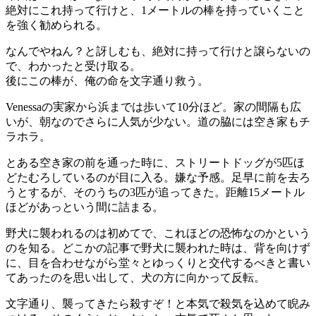
絶対にこれ持って行けと、1メートルの棒を持っていくこと
を強く勧められる。
なんでやねん？と訝しむも、絶対に持って行けと譲らないの
で、わかったと受け取る。
後にこの棒が、俺の命を文字通り救う。
Venessaの実家から浜までは歩いて10分ほど。家の間隔も広
いが、朝なのでさらに人気が少ない。道の脇には空き家もチ
ラホラ。
とある空き家の前を通った時に、ストリートドッグが5匹ほ
どたむろしているのが目に入る。嫌な予感。足早に前を去ろ
うとするが、そのうちの3匹が追ってきた。距離15メートル
ほどがあっという間に詰まる。
野犬に襲われるのは初めてで、これほどの恐怖なのかという
のを知る。どこかの記事で野犬に襲われた時は、背を向けず
に、目を合わせながら堂々とゆっくりと交代するべきと書い
てあったのを思い出して、犬の方に向かって反転。
文字通り、襲ってきたら殺すぞ！と本気で殺気を込めて睨み