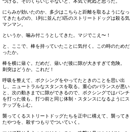
つける。そのくらいじゃないと、本気で死ぬと思った。
にらみが効いたのか、多少はこちらと距離を取るようになっ
てきたものの、1列に並んだ3匹のストリートドッグは殺る気
マンマン。
というか、噛み付こうとしてきた。マジでこえ〜！
と、ここで、棒を持っていたことに気付く。この時のためだ
ったか。
棒を横に薙ぐ。だめだ、薙いだ後に隙が大きすぎて危険。
刺突はどうか。これだ！
呼吸を整えて、ボクシングをやってたときのことを思い出
し、ニュートラルなスタンスを取る。重心のバランスが悪い
と、次の動きまでに隙ができるので、ボクシングではパンチ
を打った後も、打つ前と同じ体制・スタンスになるようにス
テップをふむ。
襲ってくるストリートドッグたちを正中に構えて、襲ってき
たやつを、殺すつもりでついていく。