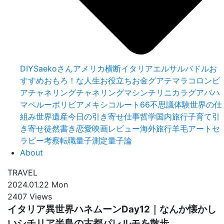
DIY
Saekoさん
アメリカ横断
イタリア
エルサルバドル
お
すすめ
おもろ！な人生
お役立ち
お金
グアテマラ
コロンビ
ア
チャネリング
チャネリングマシン
チリ
ニカラグア
バハ
マ
ペルー
ボリビア
メキシコ
ルート66
不思議体験
世界の仕
組み
世界遺産
今日の引き寄せ
仕事
哲学
国内旅行
子育て
引
き寄せ
徒然書き
恋愛
映画レビュー
海外旅行
羊毛アートセ
ラピー
考察
転職
量子測定
量子論
About
TRAVEL
2024.01.22 Mon
2407 Views
イタリア異世界ハネムーンDay12｜なんか懐かし
いシチリア半島の古都パレルモを散歩