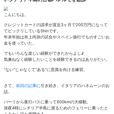
こんにちは。
クレジットカードの請求が直近3ヶ月で200万円になって
てビックリしているShinです。
年末年始は井上尚弥の試合やスペイン旅行でものすごいお
金を使っていた。
でもいろんな楽しい経験ができたからよし♪
気兼ねなく経験したいことを経験できるのはありがたい。
”ない”じゃなくて”ある”に意識を向ける練習。
さて、
前回の記事
に引き続き、イタリアのハネムーンのお
話。
バーリから夜行バスに乗って600kmの大移動。
深夜4時にシチリア半島に渡るためのフェリーに乗ったと
ころから話を再開する。