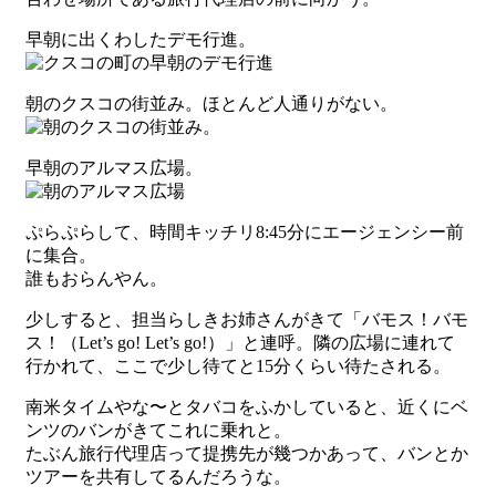
早朝に出くわしたデモ行進。
朝のクスコの街並み。ほとんど人通りがない。
早朝のアルマス広場。
ぷらぷらして、時間キッチリ8:45分にエージェンシー前
に集合。
誰もおらんやん。
少しすると、担当らしきお姉さんがきて「バモス！バモ
ス！（Let’s go! Let’s go!）」と連呼。隣の広場に連れて
行かれて、ここで少し待てと15分くらい待たされる。
南米タイムやな〜とタバコをふかしていると、近くにベ
ンツのバンがきてこれに乗れと。
たぶん旅行代理店って提携先が幾つかあって、バンとか
ツアーを共有してるんだろうな。