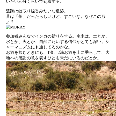
いたい30分くらいで到着する。
遺跡は蚊取り線香みたいな遺跡。
昔は「畑」だったらしいけど、すごいな。なぜこの形
よ？
参加者みんなでインカの祈りをする。南米は、土とか、
水とか、火とか、自然にたいする信仰がとても深い。シ
ャーマニズムにも通じてるのかな。
お酒を飲むときにも、1滴、2滴お酒を土に垂らして、大
地への感謝の意を表すひとも未だにいるのだとか。