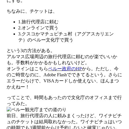
にする。
ちなみに、チケットは、
1.旅行代理店に頼む
2.オンラインで買う
3.クスコかマチュピチュ村（アグアスカリエン
テ）のペルー文化庁で買う
という3の方法がある。
アルマス広場周辺の旅行代理店に頼むのが楽でいいか
も。手数料がかかるかもしれないけど。
オンラインはこちら
ペルー政府のHP
から。ただし、今
のご時世なのに、Adobe Flashでできてるという。さらに
エラーだらけで、VISAカードしか使えない、ほんまつ
かえねー！
ってことで、時間もあったので文化庁のオフィスまで行
ってみた。
前日、旅行代理店の人に頼みまくったけど、ワイナピチ
ュのチケットは結局取れなかった。ワイナピチュはいつ
の時期でも3週間前からは予約しないと確実じゃない。