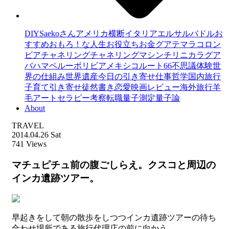
DIY
Saekoさん
アメリカ横断
イタリア
エルサルバドル
お
すすめ
おもろ！な人生
お役立ち
お金
グアテマラ
コロン
ビア
チャネリング
チャネリングマシン
チリ
ニカラグア
バハマ
ペルー
ボリビア
メキシコ
ルート66
不思議体験
世
界の仕組み
世界遺産
今日の引き寄せ
仕事
哲学
国内旅行
子育て
引き寄せ
徒然書き
恋愛
映画レビュー
海外旅行
羊
毛アートセラピー
考察
転職
量子測定
量子論
About
TRAVEL
2014.04.26 Sat
741 Views
マチュピチュ前の腹ごしらえ。クスコと周辺の
インカ遺跡ツアー。
早起きをして朝の散歩をしつつインカ遺跡ツアーの待ち
合わせ場所である旅行代理店の前に向かう。