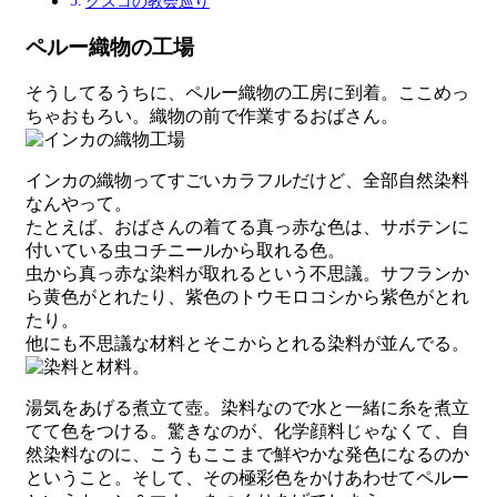
クスコの教会巡り
ペルー織物の工場
そうしてるうちに、ペルー織物の工房に到着。ここめっ
ちゃおもろい。織物の前で作業するおばさん。
インカの織物ってすごいカラフルだけど、全部自然染料
なんやって。
たとえば、おばさんの着てる真っ赤な色は、サボテンに
付いている虫コチニールから取れる色。
虫から真っ赤な染料が取れるという不思議。サフランか
ら黄色がとれたり、紫色のトウモロコシから紫色がとれ
たり。
他にも不思議な材料とそこからとれる染料が並んでる。
湯気をあげる煮立て壺。染料なので水と一緒に糸を煮立
てて色をつける。驚きなのが、化学顔料じゃなくて、自
然染料なのに、こうもここまで鮮やかな発色になるのか
ということ。そして、その極彩色をかけあわせてペルー