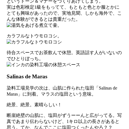
というトーン＆マナーをつくりあげてしまう。
実は色彩検定1級をもってて、もともと色とか服とかに
とても興味があったので、実地見聞、しかも海外で、こ
んな体験ができるとは貴重だった。
カラフルなトウモロコシ。
待合スペースでお茶飲んで休憩。英語話す人がいないの
でひとりぼっち。
Salinas de Maras
染料工場見学の次は、山肌に作られた塩田「Salinas de
Maras」に到着。マラスの塩田という意味。
絶景、絶景。素晴らしい！
断崖絶壁の山肌に、塩田がずうーーんと広がってる。写
真であまり伝わらないけど、1キロ以上の長さがあると
思う。てか、なんでここに塩田つくったんやろ？？