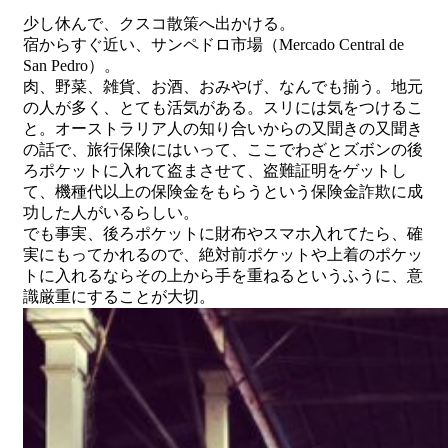
少し休んで、クスコ散策へ出かける。
宿からすぐ近い、サンペドロ市場（Mercado Central de
San Pedro）。
肉、野菜、雑貨、お酒、おみやげ、なんでも揃う。地元
の人が多く、とても活気がある。スリには気をつけるこ
と。オーストラリア人の知り合いからの又聞きの又聞き
の話で、旅行保険にはいって、ここでわざとズボンの後
ろポケットに入れて盗まさせて、盗難証明をゲットし
て、機種代以上の保険金をもらうという保険金詐欺に成
功した人がいるらしい。
でも事実、後ろポケットに財布やスマホ入れてたら、確
実にもってかれるので、絶対前ポケットや上着のポケッ
トに入れるならその上から手を重ねるというふうに、意
識厳重にすることが大切。