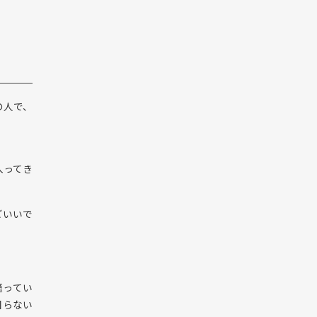
の人で、
。
入ってき
どいいで
通ってい
困らない