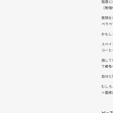
程度に
（勉強
質問を
ペラペ
おもし
スペイ
コーヒ
話して
で
めち
自分と
むしろ
＝面接
ピー