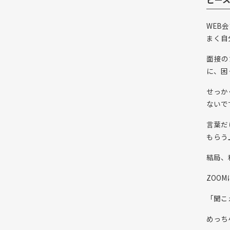
WEB
まく自
面接の
に、困
せっか
ないで
言葉だ
もらう
結局、
ZOO
「聞こ
めっち