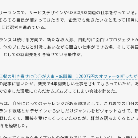
リーランスで、サービスデザインやUX/CX/DX関連の仕事をやっている
そろそろ自信が溜まってきたので、企業でも働きたいなと思って10月
社ほど選考を進めている。
ランスは続ける方向で、新たな収入源、自動的に面白いプロジェクト
、他のプロたちと刺激しあいながら面白い仕事ができる場、そして英
、としての就職先を引き寄せている最中だ。
年収の引き寄せは○○が大事 – 転職編。1200万円のオファーを断った
の記事に書いたが、楽天で4年間楽しい仕事をさせてもらっていたが、
で安定した環境になんだかムズムズしてしまい会社を辞めた。
らは、自分にとってのチャレンジがある環境として、これまでの自分
ランド戦略とかデザインから少しだけジャンルをピヴォットさせて、
戦したくて、面接を受けまくっていたのだが、軒並み落ちまくるとい
0年冬を経験した。
し伸べてくれたクライアントの仕事を通じて、チャレンジしたい新し