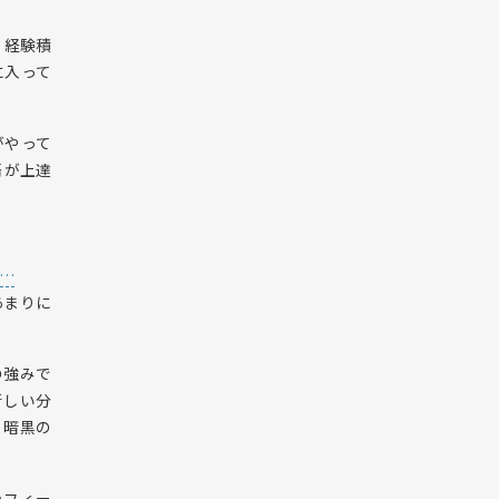
。経験積
に入って
がやって
語が上達
が…
あまりに
の強みで
新しい分
う暗黒の
いフィー