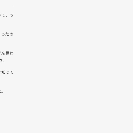
って、う
かったの
ぜん構わ
さ。
を知って
た。
。