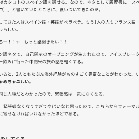
はカタコトのスペイン語を話せる。なので、ネタとして履歴書に「ス
中）」と書いていたところに、食いついてきたのだ。
してきた人はスペイン語・英語がペラペラ。もう1人の人もフランス語
ラらしい。
ろー！！✨ もっと話聞きたい！！
ン語ネタで、自己開示のオープニングが生まれたので、アイスブレー
ー飲みに行った中南米の旅の話を軽くする。
いると、2人ともたぶん海外経験がものすごく豊富なことがわかった。
ゃめちゃユルい
。
同じ人種だとわかったので、緊張感は一気になくなる。
、緊張感なくなりすぎてやばいなと思ったので、こちらからフォーマ
に寄せなければいけなかったほどである。
スをしてくる