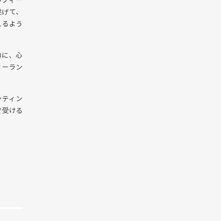
遂げて、
入るよう
的に、心
リーラン
ンティン
で受ける