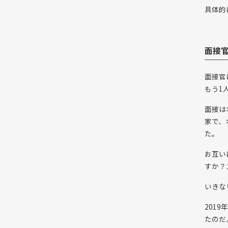
具体的
面接官
面接官
もう1
面接は
家で、
た。
お互い
すか？
いきな
201
たのだ