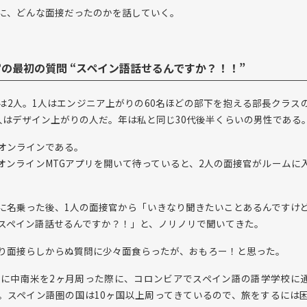
に、どんな面接だったのかを話していく。
の最初の質問 “スペイン語話せるんですか？！！”
は2人。1人はエンジニア上がりの60名ほどの部下を抱える部長クラス
人はデザイン上がりの人だ。年は私と同じ30代後半くらいの男性である
オンラインである。
オンラインMTGアプリを開いて待っていると、2人の面接官がルームに
に名乗った後、1人の面接官から「いきなり聞きたいことあるんですけ
スペイン語話せるんですか？！」と、ノリノリで聞いてきた。
り面接らしからぬ質問に少々面食らったが、おもろー！と思った。
9年に中南米を2ヶ月周った際に、コロンビアでスペイン語の語学学校に
。スペイン語圏の国は10ヶ国以上周ってきているので、旅をするには