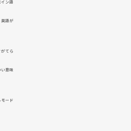
ペイン語
・英語が
クがてら
いい意味
ルモード