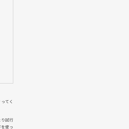
？ってく
たり試行
ド
を使っ