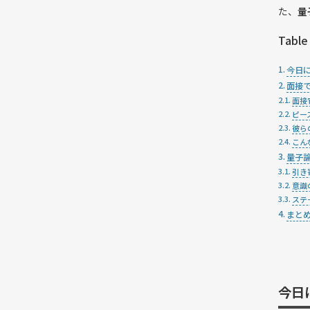
た、
量
Table
今日
面接
面接
ピー
彼ら
こん
量子
引き
意識
ステ
まと
今日