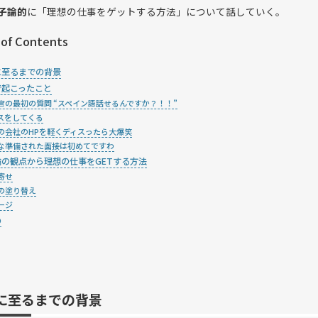
子論的
に「理想の仕事をゲットする方法」について話していく。
 of Contents
に至るまでの背景
で起こったこと
官の最初の質問 “スペイン語話せるんですか？！！”
スをしてくる
の会社のHPを軽くディスったら大爆笑
な準備された面接は初めてですわ
論の観点から理想の仕事をGETする方法
寄せ
の塗り替え
ージ
め
に至るまでの背景