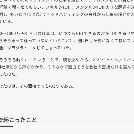
経験を積ませてもらい、スキル的にも、メンタル的にも大きな躍進を
週1、多いときには週3でヘッドハンティングの会社から仕事の紹介が
ている。
00〜1000万円くらいの仕事は、いつでもGETできるのだが（引き寄せ
らそう思って疑っていないということ）、週2日しか働かなくて良いフ
活にダラダラと甘んじてしまっていた。
そろそろ動くか！ということで、腹を決めたら、どどどっとヘッドハ
4社ほどから声がかかり、そのなかで面白そうな会社の面接だけを選ん
したのだ。
けたのは、その面接のうちの1つである。
で起こったこと