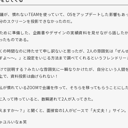
会議が、慣れないTEAMを使っていて、OSをアップデートした影響もあ
分のスクリーンを投影できなかったのだ。
ために準備した、企画書やデザインの実績資料を見せながら話した
ったものである。
くの時間なのに待たせて申し訳ないと思ったが、2人の雰囲気は「ぜん
すよ〜〜。」と設定をいじる方法まで調べてくれるというフレンドリー
けで説明する？みたいな雰囲気に一瞬なりかけたが、自分という人間
上で、資料投影は曲げられない！
私が慣れているZOOMで会議を作って、そちらを移ってもらうことにし
Mに入って待っていると、数瞬遅れて2人が入ってきた。
えますか〜？」と聞くと、面接官の1人がピースで「大丈夫！」サイン
ゃユルいなぁ笑