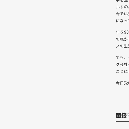
ルドの
今では
になっ
年収9
の底か
スの生
でも、
グ会社
ことに
今日受
面接